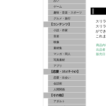
占い
ゲーム
趣味・音楽・スポーツ
グルメ・旅行
スリ
【コンテンツ】
スリ
小説・作家
がで
これ
音楽
映像
商品内
素材集
出品者
販売日
マンガ・同人
写真素材
アプリ
【恋愛・ｺﾐｭﾆｹｰｼｮﾝ】
恋愛・出会い
会話術
人間関係
【その他】
アダルト