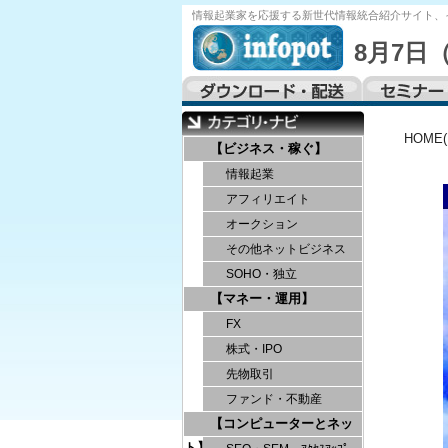
情報起業家を応援する
新世代情報統合紹介サイト、
8月7日
HOME
【ビジネス・稼ぐ】
情報起業
アフィリエイト
オークション
その他ネットビジネス
SOHO・独立
【マネー・運用】
FX
株式・IPO
先物取引
ファンド・不動産
【コンピューターとネッ
ト】