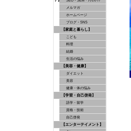
SEO・SEM・ｱｸｾｽｱｯﾌﾟ
メルマガ
ホームページ
ブログ・SNS
【家庭と暮らし】
こども
料理
結婚
生活の悩み
【美容・健康】
ダイエット
美容
健康・体の悩み
【学習・自己啓発】
語学・留学
資格・技術
自己啓発
【エンターテイメント】