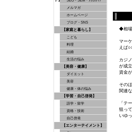
SEO・SEM・ｱｸｾｽｱｯﾌﾟ
メルマガ
ホームページ
ブログ・SNS
◆相
【家庭と暮らし】
こども
マー
料理
えば○
結婚
カジ
生活の悩み
が成
【美容・健康】
資金
ダイエット
美容
その
健康・体の悩み
関連
【学習・自己啓発】
「テ
語学・留学
狙っ
資格・技術
いゆ
自己啓発
【エンターテイメント】