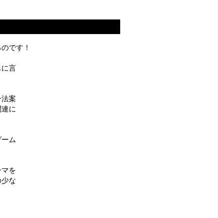
るのです！
単に言
ー法案
関連に
ゲーム
ーマを
の少な