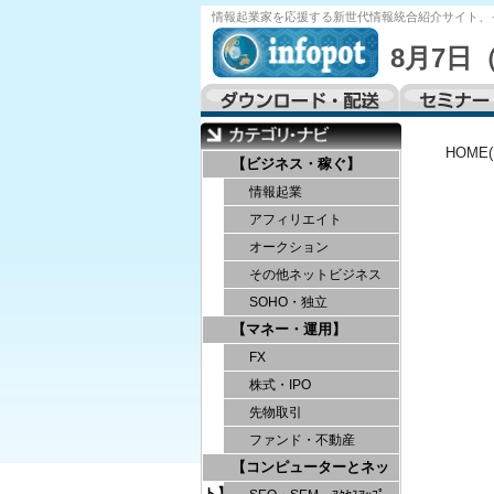
情報起業家を応援する
新世代情報統合紹介サイト、
8月7日
HOME
【ビジネス・稼ぐ】
情報起業
アフィリエイト
オークション
その他ネットビジネス
SOHO・独立
【マネー・運用】
FX
株式・IPO
先物取引
ファンド・不動産
【コンピューターとネッ
ト】