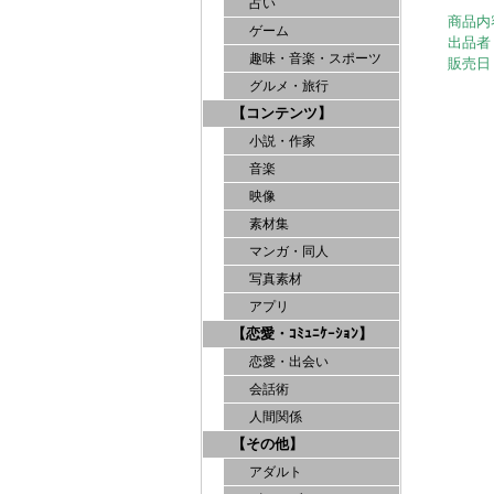
占い
商品内
ゲーム
出品者
趣味・音楽・スポーツ
販売日
グルメ・旅行
【コンテンツ】
小説・作家
音楽
映像
素材集
マンガ・同人
写真素材
アプリ
【恋愛・ｺﾐｭﾆｹｰｼｮﾝ】
恋愛・出会い
会話術
人間関係
【その他】
アダルト