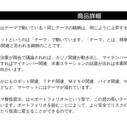
場はテーマで動いている！同じテーマの銘柄は、同じように上昇す
ケットというのは「テーマ」で動いています。「テーマ」とは、簡
○関連と言われる銘柄のことです。
ノ法案が国会で議論されれば、カジノ関連が動き出し、マイナンバ
立すればマイナンバー関連、水素ステーションの話題が出れば水素
が向かいます。
ほかにもロボット関連、ＴＰＰ関連、ＭＶＮＯ関連、バイオ関連、
などなど、マーケットにはテーマが溢れています。
ーマ株投資法」は≪ポートフォリオ≫という形で、この息の長いテ
ています。ポートフォリオを組むことによって、より安全でリスク
ったり投資に変えることができるのです。