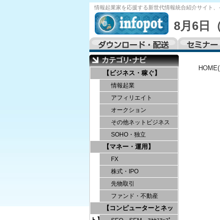
情報起業家を応援する
新世代情報統合紹介サイト、
8月6日
HOME
【ビジネス・稼ぐ】
情報起業
アフィリエイト
オークション
その他ネットビジネス
SOHO・独立
【マネー・運用】
FX
株式・IPO
先物取引
ファンド・不動産
【コンピューターとネッ
ト】