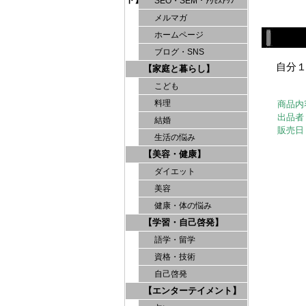
SEO・SEM・ｱｸｾｽｱｯﾌﾟ
メルマガ
ホームページ
ブログ・SNS
自分
【家庭と暮らし】
こども
料理
商品内
出品者
結婚
販売日
生活の悩み
【美容・健康】
ダイエット
美容
健康・体の悩み
【学習・自己啓発】
語学・留学
資格・技術
自己啓発
【エンターテイメント】