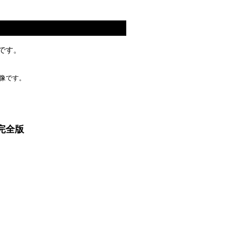
です。
像です。
完全版