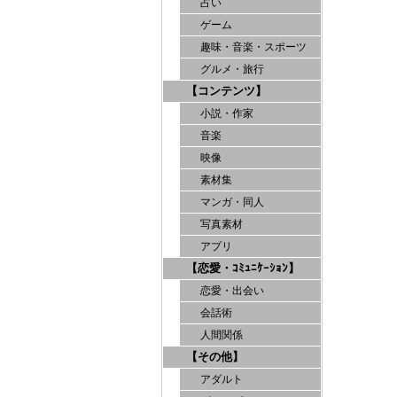
占い
ゲーム
趣味・音楽・スポーツ
グルメ・旅行
【コンテンツ】
小説・作家
音楽
映像
素材集
マンガ・同人
写真素材
アプリ
【恋愛・ｺﾐｭﾆｹｰｼｮﾝ】
恋愛・出会い
会話術
人間関係
【その他】
アダルト