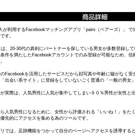
万人が利用するFacebookマッチングアプリ「pairs（ペアーズ）
リです。
rsには、20-30代の真剣にパートナーを探している男女が多数登録し
条件を満たしたFacebookアカウントでのみ登録が可能なため、
す。
のFacebookを活用したサービスだから顔写真や年齢に嘘がなく
や「出会い系サイト」に登録をしていないごく普通の「一般の男女
ろが実際は、人気男性に人気が集中してしまい９０％男性が女性と
から人気男性になるために、女性から評価される「いいね！」をた
へ優先的にアクセスを集める為のツールです。
プリでは、足跡機能をつかって自分のページへアクセスを誘導する