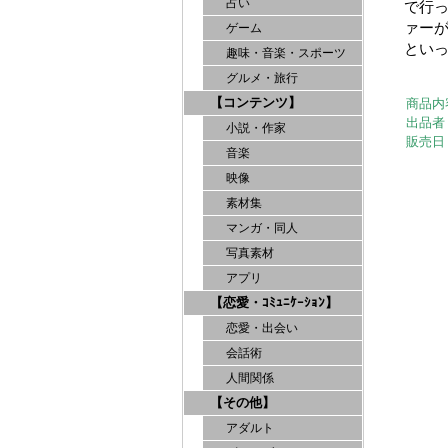
占い
で行
ァー
ゲーム
とい
趣味・音楽・スポーツ
グルメ・旅行
【コンテンツ】
商品内
出品者
小説・作家
販売日
音楽
映像
素材集
マンガ・同人
写真素材
アプリ
【恋愛・ｺﾐｭﾆｹｰｼｮﾝ】
恋愛・出会い
会話術
人間関係
【その他】
アダルト