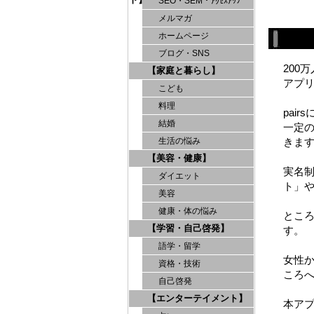
SEO・SEM・ｱｸｾｽｱｯﾌﾟ
メルマガ
ホームページ
ブログ・SNS
200
【家庭と暮らし】
アプ
こども
料理
pai
結婚
一定の
きま
生活の悩み
【美容・健康】
実名制
ダイエット
ト」
美容
健康・体の悩み
とこ
【学習・自己啓発】
す。
語学・留学
女性
資格・技術
ころ
自己啓発
【エンターテイメント】
本ア