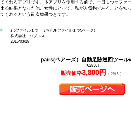
ってくれるアプリです。本アプリを使用する前で、一日１つオファ
が来る結果となった他、女性にとって、私が人気物であることを知
ってくれるという副次効果つきです。
容
zipファイル１つ（うちPDFファイル１つ5ページ）
株式会社 バブルス
2015/03/19
pairs(ペアーズ）自動足跡巡回ツールve
（62930）
3,800円
販売価格
（ 税込 ）