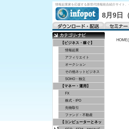
情報起業家を応援する
新世代情報統合紹介サイト、
8月9日
HOME
【ビジネス・稼ぐ】
情報起業
アフィリエイト
オークション
その他ネットビジネス
SOHO・独立
【マネー・運用】
FX
株式・IPO
先物取引
ファンド・不動産
【コンピューターとネッ
ト】