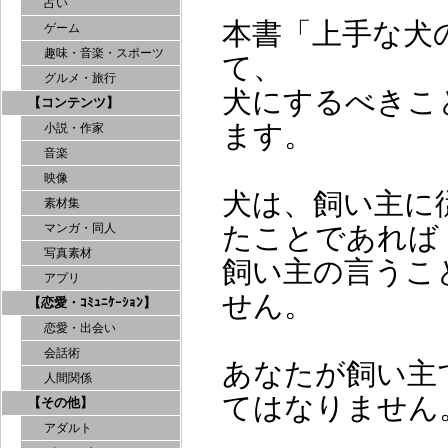
占い
本書「上手な犬
ゲーム
趣味・音楽・スポーツ
て、
グルメ・旅行
犬にするべきこ
【コンテンツ】
ます。
小説・作家
音楽
映像
犬は、飼い主に
素材集
たことであれば
マンガ・同人
写真素材
飼い主の言うこ
アプリ
せん。
【恋愛・ｺﾐｭﾆｹｰｼｮﾝ】
恋愛・出会い
会話術
あなたが飼い主
人間関係
てはなりません
【その他】
アダルト