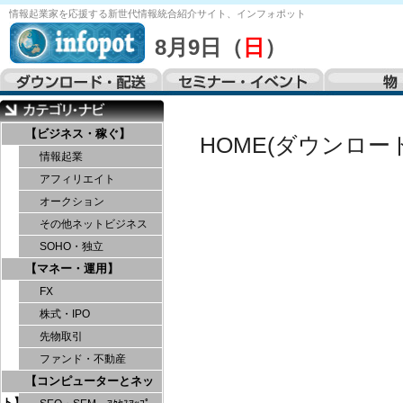
情報起業家を応援する
新世代情報統合紹介サイト、
インフォポット
8月9日（
日
）
【ビジネス・稼ぐ】
HOME(ダウンロー
情報起業
アフィリエイト
オークション
その他ネットビジネス
SOHO・独立
【マネー・運用】
FX
株式・IPO
先物取引
ファンド・不動産
【コンピューターとネッ
ト】