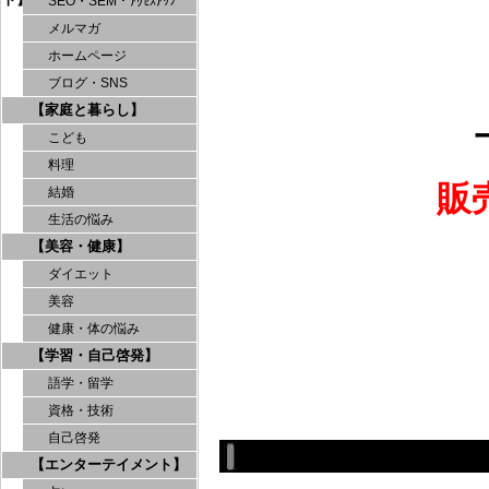
SEO・SEM・ｱｸｾｽｱｯﾌﾟ
メルマガ
ホームページ
ブログ・SNS
【家庭と暮らし】
こども
料理
販
結婚
生活の悩み
【美容・健康】
ダイエット
美容
健康・体の悩み
【学習・自己啓発】
語学・留学
資格・技術
自己啓発
【エンターテイメント】