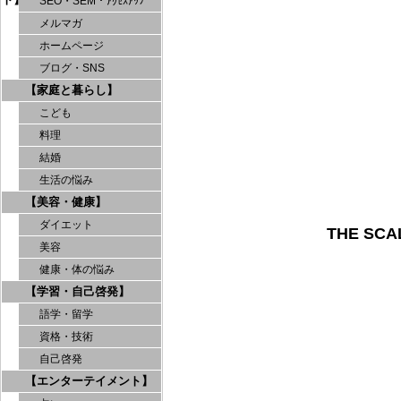
SEO・SEM・ｱｸｾｽｱｯﾌﾟ
メルマガ
ホームページ
ブログ・SNS
【家庭と暮らし】
こども
料理
結婚
生活の悩み
【美容・健康】
ダイエット
THE S
美容
健康・体の悩み
【学習・自己啓発】
語学・留学
資格・技術
自己啓発
【エンターテイメント】