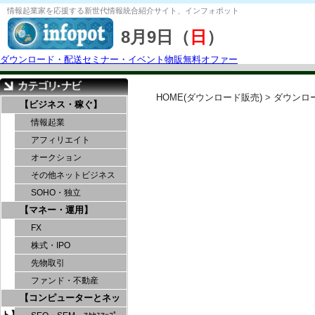
情報起業家を応援する
新世代情報統合紹介サイト、
インフォポット
8月9日（
日
）
ダウンロード・配送
セミナー・イベント
物販
無料オファー
HOME(ダウンロード販売)
>
ダウンロ
【ビジネス・稼ぐ】
情報起業
アフィリエイト
オークション
その他ネットビジネス
SOHO・独立
【マネー・運用】
FX
株式・IPO
先物取引
ファンド・不動産
【コンピューターとネッ
ト】