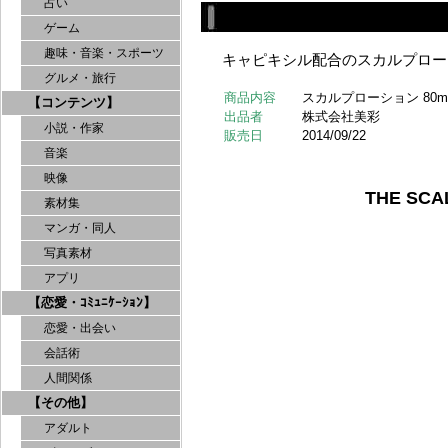
占い
ゲーム
趣味・音楽・スポーツ
キャピキシル配合のスカルプロー
グルメ・旅行
商品内容
スカルプローション 80m
【コンテンツ】
出品者
株式会社美彩
小説・作家
販売日
2014/09/22
音楽
映像
THE S
素材集
マンガ・同人
写真素材
アプリ
【恋愛・ｺﾐｭﾆｹｰｼｮﾝ】
恋愛・出会い
会話術
人間関係
【その他】
アダルト