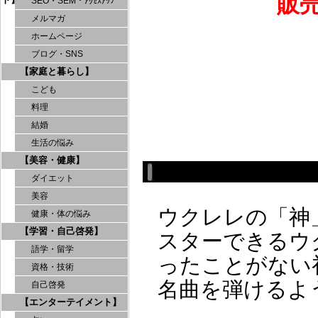
販
SEO・SEM・ｱｸｾｽｱｯﾌﾟ
メルマガ
ホームページ
ブログ・SNS
【家庭と暮らし】
こども
料理
結婚
生活の悩み
【美容・健康】
ダイエット
美容
ウクレレの「神
健康・体の悩み
【学習・自己啓発】
スターできるウ
語学・留学
ったことがない
資格・技術
名曲を弾けるよ
自己啓発
【エンターテイメント】