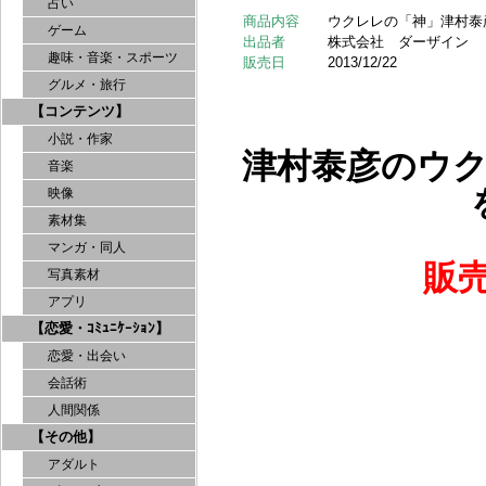
占い
商品内容
ウクレレの「神」津村泰
ゲーム
出品者
株式会社 ダーザイン
趣味・音楽・スポーツ
販売日
2013/12/22
グルメ・旅行
【コンテンツ】
小説・作家
津村泰彦のウ
音楽
映像
素材集
マンガ・同人
販
写真素材
アプリ
【恋愛・ｺﾐｭﾆｹｰｼｮﾝ】
恋愛・出会い
会話術
人間関係
【その他】
アダルト