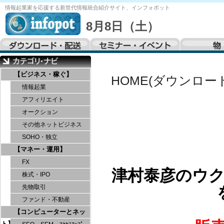
情報起業家を応援する
新世代情報統合紹介サイト、
インフォポット
8月8日（土）
【ビジネス・稼ぐ】
HOME(ダウンロー
情報起業
アフィリエイト
オークション
その他ネットビジネス
SOHO・独立
【マネー・運用】
FX
津村泰彦のウ
株式・IPO
先物取引
ファンド・不動産
【コンピューターとネッ
ト】