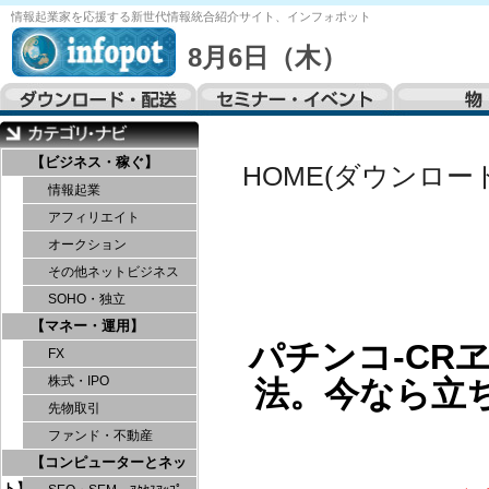
情報起業家を応援する
新世代情報統合紹介サイト、
インフォポット
8月6日（木）
【ビジネス・稼ぐ】
HOME(ダウンロー
情報起業
アフィリエイト
オークション
その他ネットビジネス
SOHO・独立
【マネー・運用】
パチンコ-CR
FX
株式・IPO
法。今なら立
先物取引
ファンド・不動産
【コンピューターとネッ
ト】