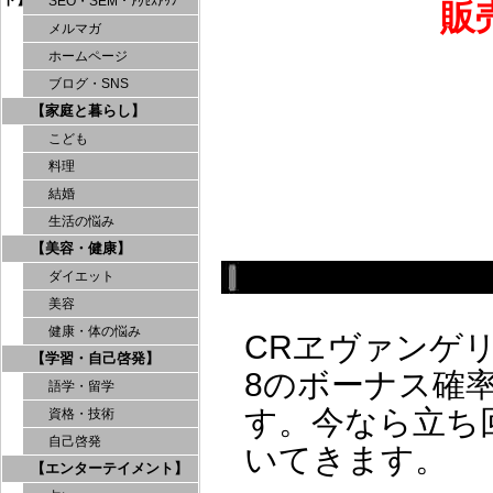
SEO・SEM・ｱｸｾｽｱｯﾌﾟ
販
メルマガ
ホームページ
ブログ・SNS
【家庭と暮らし】
こども
料理
結婚
生活の悩み
【美容・健康】
ダイエット
美容
健康・体の悩み
CRヱヴァンゲリ
【学習・自己啓発】
8のボーナス確
語学・留学
す。今なら立ち
資格・技術
自己啓発
いてきます。
【エンターテイメント】