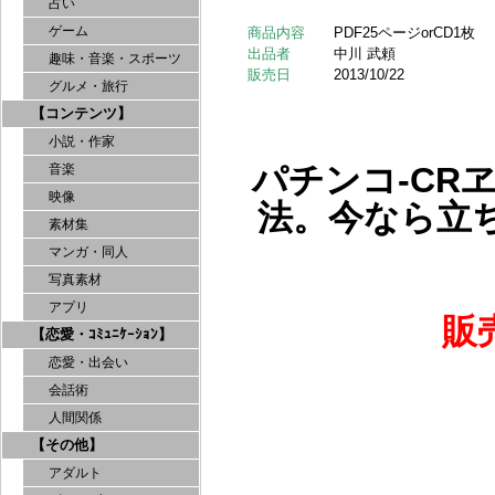
占い
ゲーム
商品内容
PDF25ページorCD1枚
出品者
中川 武頼
趣味・音楽・スポーツ
販売日
2013/10/22
グルメ・旅行
【コンテンツ】
小説・作家
パチンコ-CR
音楽
映像
法。今なら立
素材集
マンガ・同人
写真素材
アプリ
販
【恋愛・ｺﾐｭﾆｹｰｼｮﾝ】
恋愛・出会い
会話術
人間関係
【その他】
アダルト