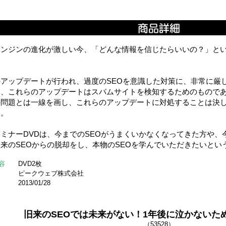
エンジンの進化が激しい今、「どんな情報を信じたらいいの？」とい
のアップデートが行われ、過度のSEOを意識した対策に、非常に厳
し、これらのアップデートはスパムサイトを検知するためのもので
の問題とは一線を画し、これらのアップデートに対処することは決
う。
ミナーDVDは、今までのSEOがうまくいかなくなってきた方や、
来のSEOからの脱却をし、本物のSEOを学んでいただきたいとい
容
DVD2枚
ピークウェブ株式会社
2013/01/28
旧来のSEOでは未来がない！1年後に泣かないた
（53528）