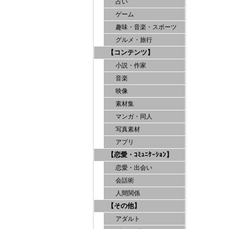
占い
ゲーム
趣味・音楽・スポーツ
グルメ・旅行
【コンテンツ】
小説・作家
音楽
映像
素材集
マンガ・同人
写真素材
アプリ
【恋愛・ｺﾐｭﾆｹｰｼｮﾝ】
恋愛・出会い
会話術
人間関係
【その他】
アダルト