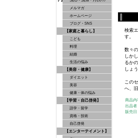
SEO・SEM・ｱｸｾｽｱｯﾌﾟ
メルマガ
ホームページ
ブログ・SNS
検索
【家庭と暮らし】
す。
こども
料理
数々
結婚
しか
るか
生活の悩み
しょ
【美容・健康】
ダイエット
このセ
美容
へ、旧
健康・体の悩み
商品内
【学習・自己啓発】
出品者
語学・留学
販売日
資格・技術
自己啓発
【エンターテイメント】