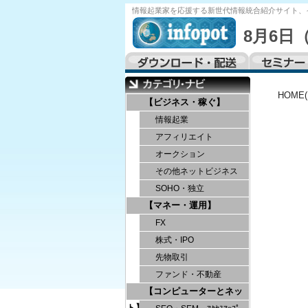
情報起業家を応援する
新世代情報統合紹介サイト、
8月6日
HOME
【ビジネス・稼ぐ】
情報起業
アフィリエイト
オークション
その他ネットビジネス
SOHO・独立
【マネー・運用】
FX
株式・IPO
先物取引
ファンド・不動産
【コンピューターとネッ
ト】