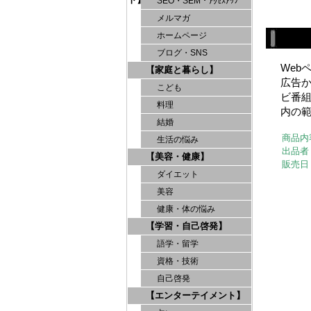
SEO・SEM・ｱｸｾｽｱｯﾌﾟ
メルマガ
ホームページ
ブログ・SNS
We
【家庭と暮らし】
広告
こども
ビ番
料理
内の
結婚
商品内
生活の悩み
出品者
【美容・健康】
販売日
ダイエット
美容
健康・体の悩み
【学習・自己啓発】
語学・留学
資格・技術
自己啓発
【エンターテイメント】