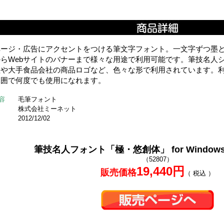
bページ・広告にアクセントをつける筆文字フォント。一文字ずつ墨
からWebサイトのバナーまで様々な用途で利用可能です。筆技名人
組や大手食品会社の商品ロゴなど、色々な形で利用されています。
範囲で何度でも使用になれます。
容
毛筆フォント
株式会社ミーネット
2012/12/02
筆技名人フォント「極・悠創体」 for Windows &
（52807）
19,440円
販売価格
（ 税込 ）