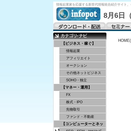
情報起業家を応援する
新世代情報統合紹介サイト、
8月6日
HOME
【ビジネス・稼ぐ】
情報起業
アフィリエイト
オークション
その他ネットビジネス
SOHO・独立
【マネー・運用】
FX
株式・IPO
先物取引
ファンド・不動産
【コンピューターとネッ
ト】