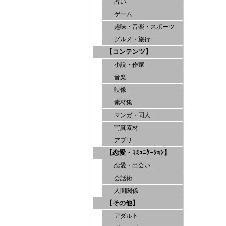
占い
ゲーム
趣味・音楽・スポーツ
グルメ・旅行
【コンテンツ】
小説・作家
音楽
映像
素材集
マンガ・同人
写真素材
アプリ
【恋愛・ｺﾐｭﾆｹｰｼｮﾝ】
恋愛・出会い
会話術
人間関係
【その他】
アダルト